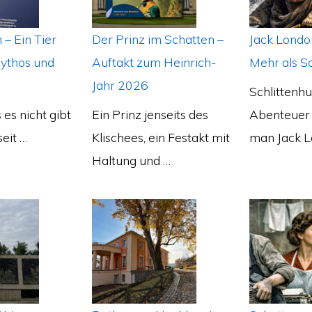
 – Ein Tier
Der Prinz im Schatten –
Jack Londo
ythos und
Auftakt zum Heinrich-
Mehr als S
Jahr 2026
Schlittenhu
s es nicht gibt
Ein Prinz jenseits des
Abenteuer 
seit …
Klischees, ein Festakt mit
man Jack L
Haltung und …