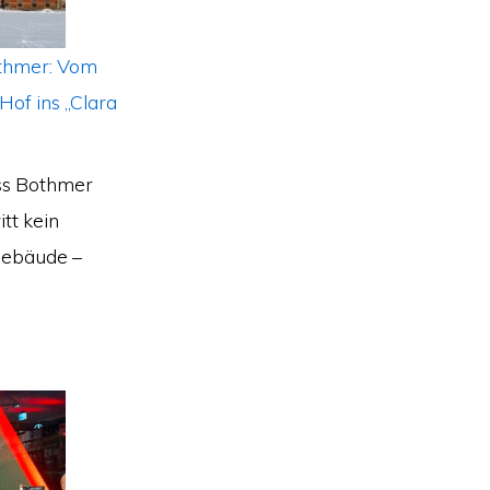
thmer: Vom
Hof ins „Clara
ss Bothmer
itt kein
Gebäude –