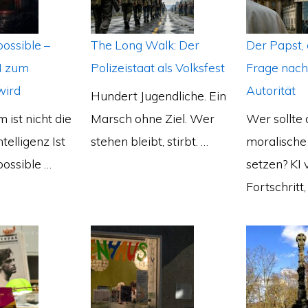
possible –
The Long Walk: Der
Der Papst, 
I zum
Polizeistaat als Volksfest
Frage nach
wird
Autorität
Hundert Jugendliche. Ein
 ist nicht die
Marsch ohne Ziel. Wer
Wer sollte 
ntelligenz Ist
stehen bleibt, stirbt. …
moralische
possible …
setzen? KI 
Fortschritt,