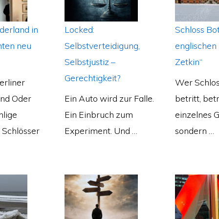
derland in
Locked:
Schloss Bo
hten neu
Selbstverteidigung,
englischen 
Selbstjustiz –
Zetkin“
Gerechtigkeit?
erliner
Wer Schlo
und Oder
Ein Auto wird zur Falle.
betritt, betr
hlige
Ein Einbruch zum
einzelnes 
 Schlösser
Experiment. Und …
sondern …