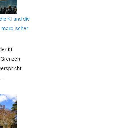
die KI und die
 moralischer
der KI
 Grenzen
verspricht
 …