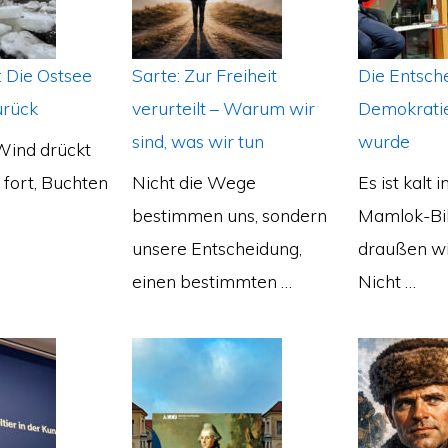
: Die Ostsee
Sarte: Zur Freiheit
Die Entsche
urück
verurteilt – Warum wir
Demokrati
sind, was wir tun
wurde
 Wind drückt
fort, Buchten
Nicht die Wege
Es ist kalt 
…
bestimmen uns, sondern
Mamlok-Bib
unsere Entscheidung,
draußen wi
einen bestimmten …
Nicht …