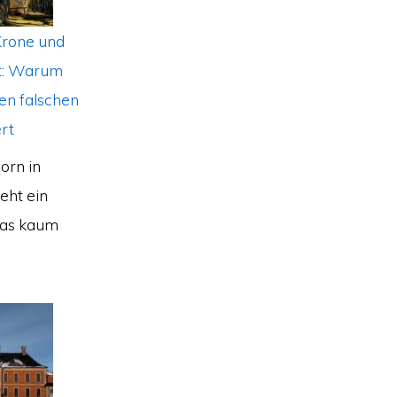
Krone und
ät: Warum
en falschen
rt
orn in
eht ein
das kaum