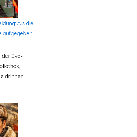
idung: Als die
e aufgegeben
in der Eva-
liothek,
e drinnen.