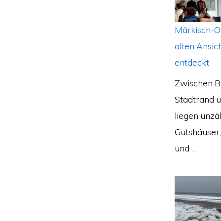
Märkisch-O
alten Ansic
entdeckt
Zwischen B
Stadtrand 
liegen unzä
Gutshäuser,
und …