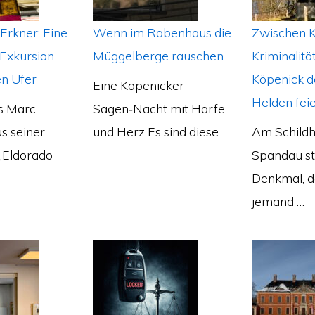
 Erkner: Eine
Wenn im Rabenhaus die
Zwischen 
 Exkursion
Müggelberge rauschen
Kriminalit
n Ufer
Köpenick d
Eine Köpenicker
Helden feie
as Marc
Sagen‑Nacht mit Harfe
s seiner
und Herz Es sind diese …
Am Schildh
„Eldorado
Spandau st
Denkmal, 
jemand …