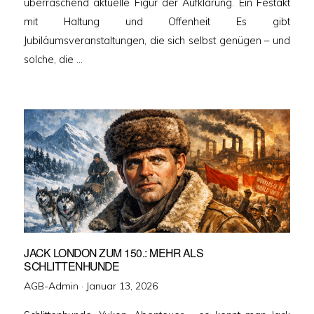
überraschend aktuelle Figur der Aufklärung. Ein Festakt
mit Haltung und Offenheit Es gibt
Jubiläumsveranstaltungen, die sich selbst genügen – und
solche, die …
JACK LONDON ZUM 150.: MEHR ALS
SCHLITTENHUNDE
Veröffentlicht
AGB-Admin ·
Januar 13, 2026
am