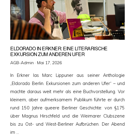
ELDORADO IN ERKNER: EINE LITERARISCHE
EXKURSION ZUM ANDEREN UFER
Veröffentlicht
AGB-Admin ·
Mai 17, 2026
am
In Erkner las Marc Lippuner aus seiner Anthologie
„Eldorado Berlin. Exkursionen zum anderen Ufer“ – und
machte daraus weit mehr als eine Buchvorstellung. Vor
kleinem, aber aufmerksamem Publikum führte er durch
rund 150 Jahre queere Berliner Geschichte: von §175
über Magnus Hirschfeld und die Weimarer Clubszene
bis zu Ost- und West-Berliner Aufbrüchen. Der Abend
im …