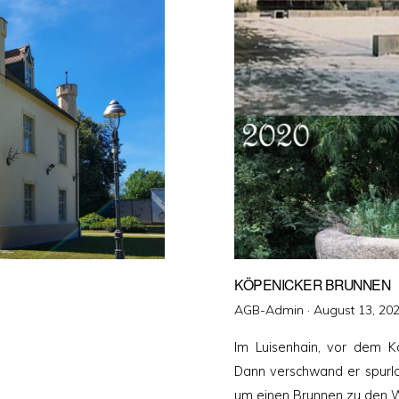
KÖPENICKER BRUNNEN
Veröffentlicht
AGB-Admin ·
August 13, 20
am
Im Luisenhain, vor dem K
Dann verschwand er spurlos
um einen Brunnen zu den W