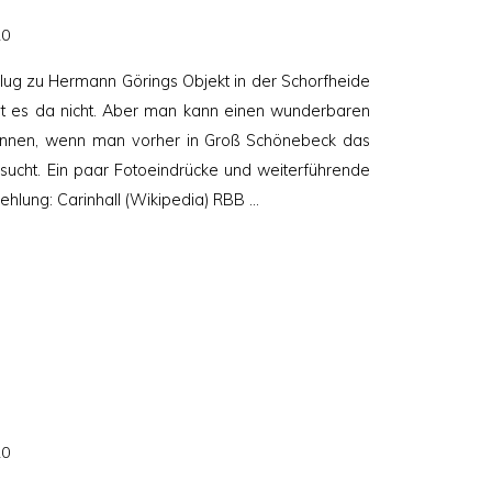
20
sflug zu Hermann Görings Objekt in der Schorfheide
bt es da nicht. Aber man kann einen wunderbaren
winnen, wenn man vorher in Groß Schönebeck das
ucht. Ein paar Fotoeindrücke und weiterführende
fehlung: Carinhall (Wikipedia) RBB …
20