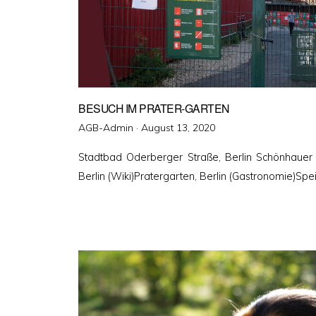
BESUCH IM PRATER-GARTEN
Veröffentlicht
AGB-Admin ·
August 13, 2020
am
Stadtbad Oderberger Straße, Berlin Schönhauer A
Berlin (Wiki)Pratergarten, Berlin (Gastronomie)Spe