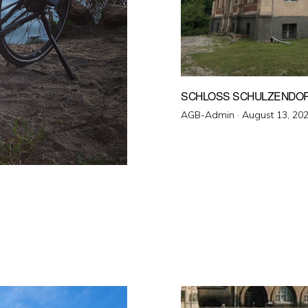
SCHLOSS SCHULZENDO
Veröffentlicht
AGB-Admin ·
August 13, 20
am