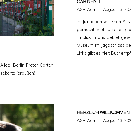
CARINHALL
Veröffentlicht
AGB-Admin ·
August 13, 20
am
Im Juli haben wir einen Au
gemacht. Viel zu sehen gi
Einblick in das Gebiet ge
Museum im Jagdschloss bes
Links gibt es hier: Buchemp
llee, Berlin Prater-Garten,
isekarte (draußen)
HERZLICH WILLKOMMEN!
Veröffentlicht
AGB-Admin ·
August 13, 20
am