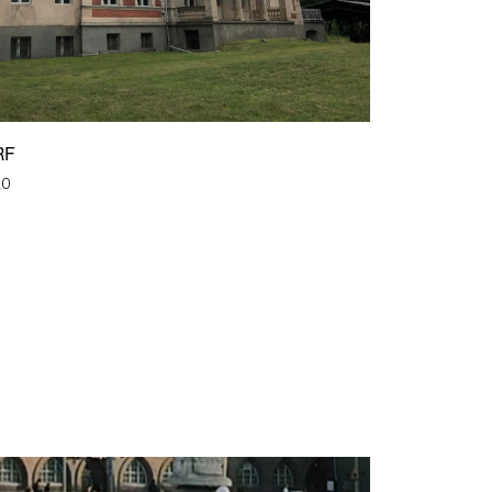
RF
20