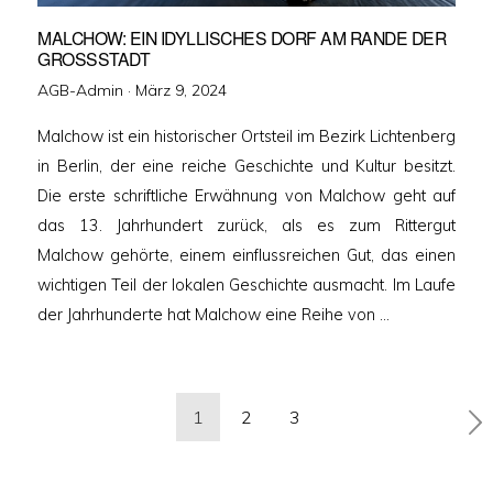
MALCHOW: EIN IDYLLISCHES DORF AM RANDE DER
GROSSSTADT
Veröffentlicht
AGB-Admin ·
März 9, 2024
am
Malchow ist ein historischer Ortsteil im Bezirk Lichtenberg
in Berlin, der eine reiche Geschichte und Kultur besitzt.
Die erste schriftliche Erwähnung von Malchow geht auf
das 13. Jahrhundert zurück, als es zum Rittergut
Malchow gehörte, einem einflussreichen Gut, das einen
wichtigen Teil der lokalen Geschichte ausmacht. Im Laufe
der Jahrhunderte hat Malchow eine Reihe von …
Seitennummerierung
1
2
3
der
Beiträge