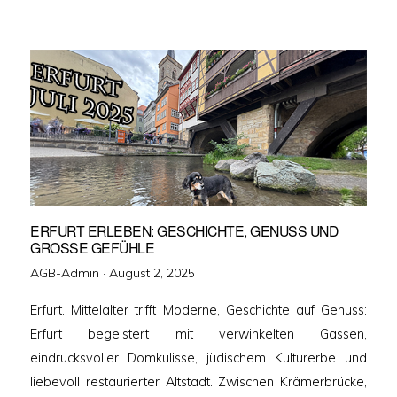
ERFURT ERLEBEN: GESCHICHTE, GENUSS UND
GROSSE GEFÜHLE
Veröffentlicht
AGB-Admin ·
August 2, 2025
am
Erfurt. Mittelalter trifft Moderne, Geschichte auf Genuss:
Erfurt begeistert mit verwinkelten Gassen,
eindrucksvoller Domkulisse, jüdischem Kulturerbe und
liebevoll restaurierter Altstadt. Zwischen Krämerbrücke,