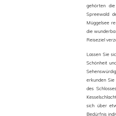
gehörten die
Spreewald de
Müggelsee rei
die wunderbar
Reiseziel ver
Lassen Sie si
Schönheit und
Sehenswürdigk
erkunden Sie 
des Schlosse
Kesselschlach
sich über et
Bedürfnis ind