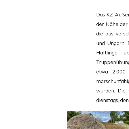
Das KZ-Außenl
der Nähe der 
die aus vers
und Ungarn. 
Häftlinge 
Truppenübung
etwa 2.000 
marschunfähi
wurden. Die 
dienstags, do