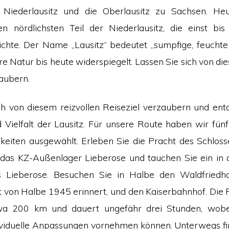
 Niederlausitz und die Oberlausitz zu Sachsen. Heu
n nördlichsten Teil der Niederlausitz, die einst bis
chte. Der Name „Lausitz“ bedeutet „sumpfige, feucht
e Natur bis heute widerspiegelt. Lassen Sie sich von die
zaubern.
ch von diesem reizvollen Reiseziel verzaubern und ent
 Vielfalt der Lausitz. Für unsere Route haben wir fünf
eiten ausgewählt. Erleben Sie die Pracht des Schloss
das KZ-Außenlager Lieberose und tauchen Sie ein in 
s Lieberose. Besuchen Sie in Halbe den Waldfriedho
t von Halbe 1945 erinnert, und den Kaiserbahnhof. Die F
wa 200 km und dauert ungefähr drei Stunden, wobe
ividuelle Anpassungen vornehmen können. Unterwegs fi