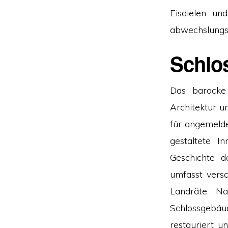
Eisdielen un
abwechslungs
Schlo
Das barocke 
Architektur u
für angemelde
gestaltete I
Geschichte d
umfasst versc
Landräte. N
Schlossgebä
restauriert u