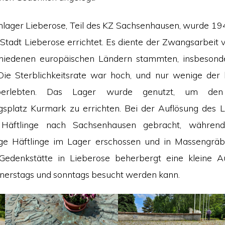
ager Lieberose, Teil des KZ Sachsenhausen, wurde 1943
Stadt Lieberose errichtet. Es diente der Zwangsarbeit v
chiedenen europäischen Ländern stammten, insbesond
Die Sterblichkeitsrate war hoch, und nur wenige der 
überlebten. Das Lager wurde genutzt, um den
splatz Kurmark zu errichten. Bei der Auflösung des 
Häftlinge nach Sachsenhausen gebracht, währen
ge Häftlinge im Lager erschossen und in Massengrä
Gedenkstätte in Lieberose beherbergt eine kleine Aus
nnerstags und sonntags besucht werden kann.