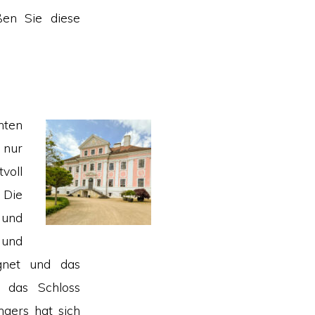
ßen Sie diese
nten
 nur
voll
 Die
 und
 und
gnet und das
 das Schloss
ngers hat sich