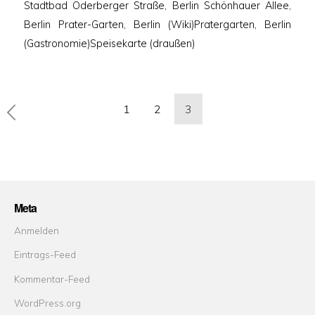
Stadtbad Oderberger Straße, Berlin Schönhauer Allee,
Berlin Prater-Garten, Berlin (Wiki)Pratergarten, Berlin
(Gastronomie)Speisekarte (draußen)
Seitennummerierung
1
2
3
der
Beiträge
Meta
Anmelden
Eintrags-Feed
Kommentar-Feed
WordPress.org