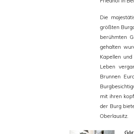
Friedhof in Ber
Die majestät
größten Burga
berühmten Gr
gehalten wur
Kapellen und 
Leben vergan
Brunnen Euro
Burgbesichtig
mit ihren kop
der Burg biet
Oberlausitz.
Gör