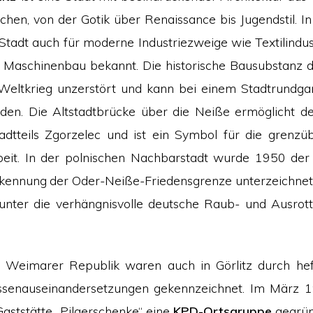
chen, von der Gotik über Renaissance bis Jugendstil. 
 Stadt auch für moderne Industriezweige wie Textilindu
 Maschinenbau bekannt. Die historische Bausubstanz d
Weltkrieg unzerstört und kann bei einem Stadtrundg
den. Die Altstadtbrücke über die Neiße ermöglicht d
adtteils Zgorzelec und ist ein Symbol für die grenzü
it. In der polnischen Nachbarstadt wurde 1950 der 
kennung der Oder-Neiße-Friedensgrenze unterzeichnet
 unter die verhängnisvolle deutsche Raub- und Ausrott
r Weimarer Republik waren auch in Görlitz durch hef
lassenauseinandersetzungen gekennzeichnet. Im März 
Gaststätte „Pilgerschenke“ eine
KPD-Ortsgruppe
gegrün