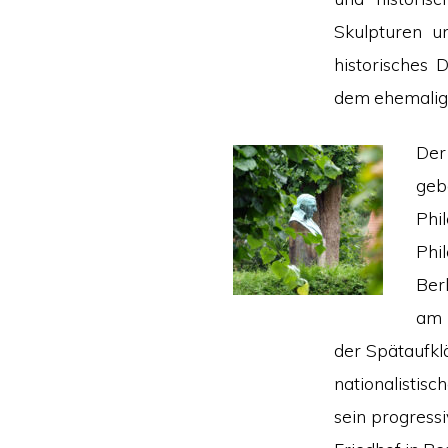
Skulpturen u
historisches 
dem ehemalig
Der
geb
Phil
Phi
Ber
am 
der Spätaufkl
nationalistisc
sein progress