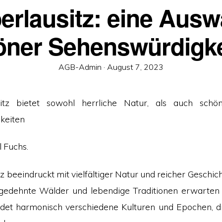
erlausitz: eine Ausw
öner Sehenswürdigke
Veröffentlicht
AGB-Admin ·
August 7, 2023
am
itz bietet sowohl herrliche Natur, als auch schöns
keiten
l Fuchs.
z beeindruckt mit vielfältiger Natur und reicher Geschic
sgedehnte Wälder und lebendige Traditionen erwarten
det harmonisch verschiedene Kulturen und Epochen, d