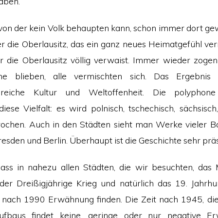
haben.
 von der kein Volk behaupten kann, schon immer dort gew
er die Oberlausitz, das ein ganz neues Heimatgefühl ver
r die Oberlausitz völlig verwaist. Immer wieder zoge
e blieben, alle vermischten sich. Das Ergebnis ist
sreiche Kultur und Weltoffenheit. Die polyphon
diese Vielfalt: es wird polnisch, tschechisch, sächsisc
ochen. Auch in den Städten sieht man Werke vieler B
esden und Berlin. Überhaupt ist die Geschichte sehr prä
 dass in nahezu allen Städten, die wir besuchten, das M
der Dreißigjährige Krieg und natürlich das 19. Jahrh
t nach 1990 Erwähnung finden. Die Zeit nach 1945, di
fbaus findet keine, geringe oder nur negative E