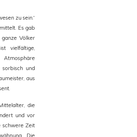
esen zu sein.“
mittelt. Es gab
n ganze Völker
 vielfältige,
e Atmosphäre
h, sorbisch und
aumeister, aus
sent.
ittelalter, die
undert und vor
e schwere Zeit
rwähnung. Die