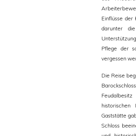
Arbeiterbewe
Einflüsse der
darunter di
Unterstützung
Pflege der s
vergessen we
Die Reise be
Barockschlos
Feudalbesi
historischen
Gaststätte ga
Schloss beein
und historis