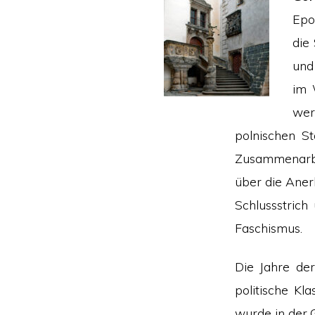
Epo
die
und
im 
wer
polnischen St
Zusammenarbe
über die Aner
Schlussstrich
Faschismus.
Die Jahre de
politische K
wurde in der 