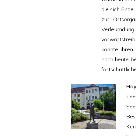
die sich Ende
zur Ortsorga
Verleumdung s
vorwärtstreib
konnte ihren 
noch heute be
fortschrittlich
Hoy
bee
See
Be
Kun