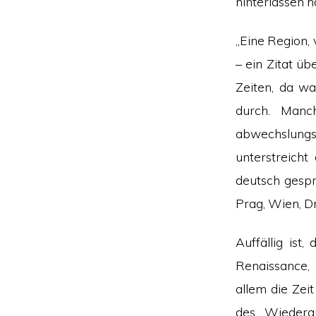
hinterlassen 
„Eine Region,
– ein Zitat üb
Zeiten, da wa
durch. Manch
abwechslung
unterstreicht 
deutsch gespr
Prag, Wien, Dr
Auffällig ist,
Renaissance, 
allem die Zei
des Wiederau