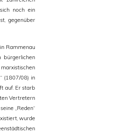
sich noch ein
bst, gegenüber
 in Rammenau
n bürgerlichen
r marxistischen
“ (1807/08) in
t auf. Er starb
sten Vertretern
 seine „Reden“
xistiert, wurde
eenstädtischen