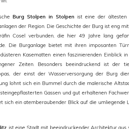
lin.
ische
Burg Stolpen in Stolpen
ist eine der ältesten
nlagen der Region. Die Geschichte der Burg ist eng mit
äfin Cosel verbunden, die hier 49 Jahre lang gefa
de. Die Burganlage bietet mit ihren imposanten Tür
düsteren Kasematten einen faszinierenden Einblick in
gener Zeiten. Besonders beeindruckend ist der tie
pas, der einst der Wasserversorgung der Burg die
ung lohnt sich ein Bummel durch die malerische Altsta
fsteingepflasterten Gassen und gut erhaltenen Fachwe
et sich ein atemberaubender Blick auf die umliegende 
litz
ist eine Stadt mit beeindruckender Architektur aus