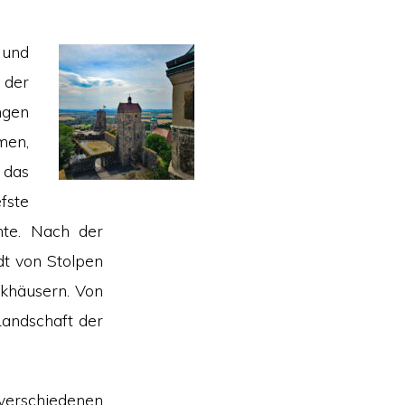
 und
 der
ngen
men,
 das
fste
nte. Nach der
dt von Stolpen
rkhäusern. Von
Landschaft der
 verschiedenen