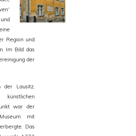
wen“
 und
eine
der Region und
n. Im Bild das
ereinigung der
 der Lausitz,
 künstlichen
unkt war der
 Museum mit
erbergte. Das