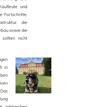
Kaufleute und
 Fortschritte,
truktur, die
ebau sowie die
sollten nicht
igen
5 in
eben
iven
 Das
lung
t zahlreichen