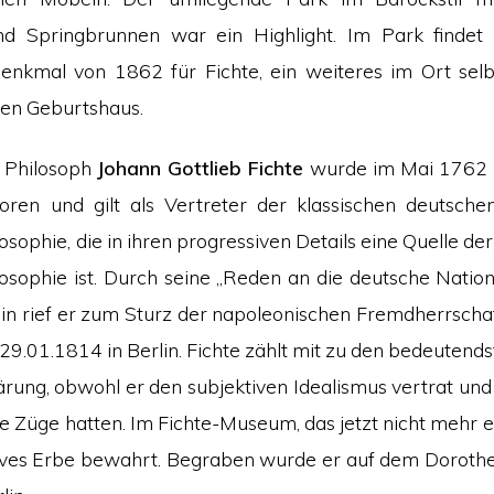
nd Springbrunnen war ein Highlight. Im Park findet 
Denkmal von 1862 für Fichte, ein weiteres im Ort sel
en Geburtshaus.
 Philosoph
Johann Gottlieb Fichte
wurde im Mai 1762
oren und gilt als Vertreter der klassischen deutsche
osophie, die in ihren progressiven Details eine Quelle de
losophie ist. Durch seine „Reden an die deutsche Nation
lin rief er zum Sturz der napoleonischen Fremdherrschaf
29.01.1814 in Berlin. Fichte zählt mit zu den bedeutend
ärung, obwohl er den subjektiven Idealismus vertrat und
he Züge hatten. Im Fichte-Museum, das jetzt nicht mehr e
ives Erbe bewahrt. Begraben wurde er auf dem Doroth