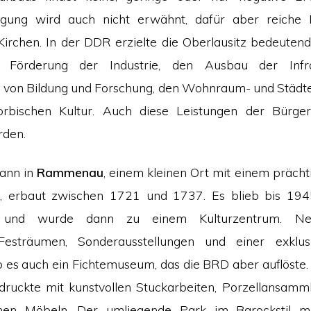
gung wird auch nicht erwähnt, dafür aber reiche 
 Kirchen. In der DDR erzielte die Oberlausitz bedeutende
e Förderung der Industrie, den Ausbau der Infras
 von Bildung und Forschung, den Wohnraum- und Städt
orbischen Kultur. Auch diese Leistungen der Bürger 
rden.
gann in
Rammenau
, einem kleinen Ort mit einem prächt
s, erbaut zwischen 1721 und 1737. Es blieb bis 194
tz und wurde dann zu einem Kulturzentrum. N
 Festräumen, Sonderausstellungen und einer exklus
b es auch ein Fichtemuseum, das die BRD aber auflöste.
druckte mit kunstvollen Stuckarbeiten, Porzellansamm
chen Möbeln. Der umliegende Park im Barockstil mi