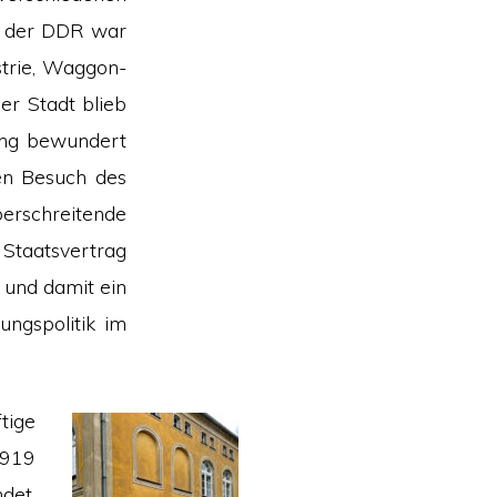
In der DDR war
strie, Waggon-
er Stadt blieb
ang bewundert
en Besuch des
berschreitende
Staatsvertrag
 und damit ein
ungspolitik im
tige
1919
det,