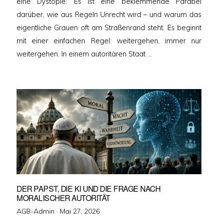
eine Dystopie: Es ist eine beklemmende Parabel
darüber, wie aus Regeln Unrecht wird – und warum das
eigentliche Grauen oft am Straßenrand steht. Es beginnt
mit einer einfachen Regel: weitergehen, immer nur
weitergehen. In einem autoritären Staat …
DER PAPST, DIE KI UND DIE FRAGE NACH
MORALISCHER AUTORITÄT
Veröffentlicht
AGB-Admin ·
Mai 27, 2026