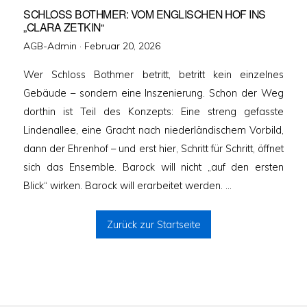
SCHLOSS BOTHMER: VOM ENGLISCHEN HOF INS
„CLARA ZETKIN“
Veröffentlicht
AGB-Admin ·
Februar 20, 2026
am
Wer Schloss Bothmer betritt, betritt kein einzelnes
Gebäude – sondern eine Inszenierung. Schon der Weg
dorthin ist Teil des Konzepts: Eine streng gefasste
Lindenallee, eine Gracht nach niederländischem Vorbild,
dann der Ehrenhof – und erst hier, Schritt für Schritt, öffnet
sich das Ensemble. Barock will nicht „auf den ersten
Blick“ wirken. Barock will erarbeitet werden. …
Zurück zur Startseite