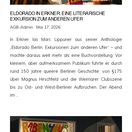
ELDORADO IN ERKNER: EINE LITERARISCHE
EXKURSION ZUM ANDEREN UFER
Veröffentlicht
AGB-Admin ·
Mai 17, 2026
am
In Erkner las Marc Lippuner aus seiner Anthologie
„Eldorado Berlin. Exkursionen zum anderen Ufer“ – und
machte daraus weit mehr als eine Buchvorstellung. Vor
kleinem, aber aufmerksamem Publikum führte er durch
rund 150 Jahre queere Berliner Geschichte: von §175
über Magnus Hirschfeld und die Weimarer Clubszene
bis zu Ost- und West-Berliner Aufbrüchen. Der Abend
im …