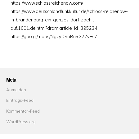
https://www.schlossreichenow.com/
https://www.deutschlandfunkkultur.de/schloss-reichenow-
in-brandenburg-ein-ganzes-dorf-zaehlt-
auf.1001.de.html?dram:article_id=395234
https://goo.gl/maps/NgzyDSoBu5G72vFs7
Meta
Anmelden
Eintrags-Feed
Kommentar-Feed
WordPress.org